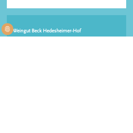
Weingut Beck Hedesheimer-Hof
Schildweg 2
55271 Stadecken-Elsheim
Rheinhessen
06136 / 24 87
06136 / 92 44 13
weingut(at)hedesheimer-hof.de