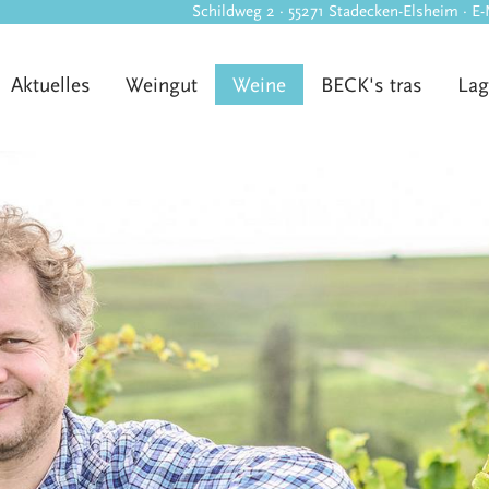
Schildweg 2 · 55271 Stadecken-Elsheim · E-
Aktuelles
Weingut
Weine
BECK's tras
Lag