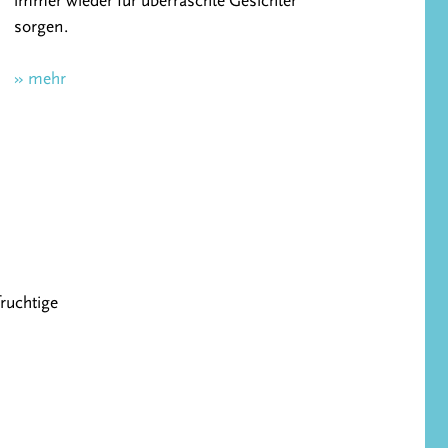
immer wieder für überraschte Gesichter
sorgen.
» mehr
fruchtige