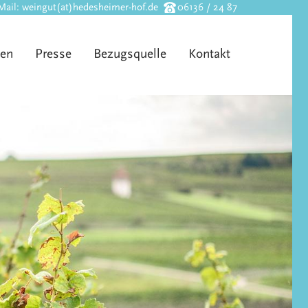
Mail:
weingut(at)hedesheimer-hof.de
06136 / 24 87
en
Presse
Bezugsquelle
Kontakt